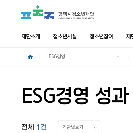
재단소개
청소년시설
청소년참여
재
ESG경영
ESG경영 성과
전체
1건