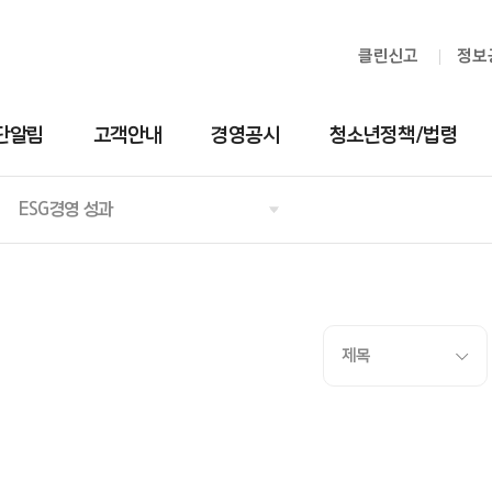
클린신고
정보
단알림
고객안내
경영공시
청소년정책/법령
ESG경영 성과