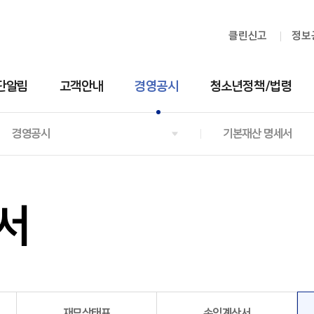
클린신고
정보
단알림
고객안내
경영공시
청소년정책/법령
경영공시
기본재산 명세서
서
재무상태표
손익계산서