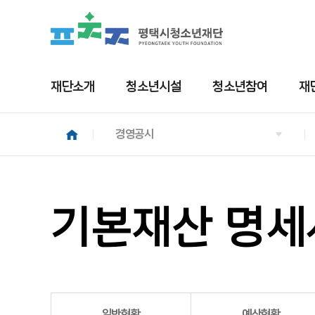
재단소개
청소년시설
청소년참여
재
경영공시
기본재산 명세
일반현황
예산현황