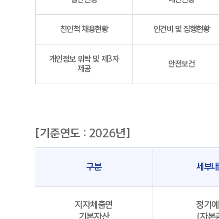
친인척 채용현황
인건비 및 집행현황
개인정보 위탁 및 제3자
안전보건
제공
[기준연도 : 2026년]
구분
세부
공지사항
목록
지자체출연
정기
공지사항
게시판
기본자산
(자본