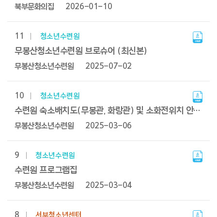
번호,
북부문화의집
2026-01-10
구분,
제목,
파일,
작성자,
11
청소년수련원
작성일을
제공하고
무봉산청소년수련원 브로슈어 (최신본)
제목
링크를
무봉산청소년수련원
2025-07-02
통해
상세페이지로
이동합니다.
10
청소년수련원
수련원 숙소배치도(무봉관, 화랑관) 및 소화전위치 안내 (최신본)
무봉산청소년수련원
2025-03-06
9
청소년수련원
수련원 프로그램집
무봉산청소년수련원
2025-03-04
8
서부청소년센터