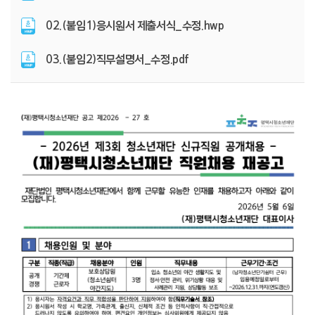
02.(붙임1)응시원서 제출서식_수정.hwp
03.(붙임2)직무설명서_수정.pdf