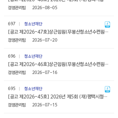
목록이며
번호,
경영관리팀
2026-08-05
구분,
제목,
파일,
작성자,
697
청소년재단
작성일을
제공하고
[공고 제2026-47호]상근임원(무봉산청소년수련원장) 공개채용 공고
제목
링크를
경영관리팀
2026-07-20
통해
상세페이지로
이동합니다.
696
청소년재단
[공고 제2026-46호]상근임원(무봉산청소년수련원장) 서류전형 결과발표
경영관리팀
2026-07-16
695
청소년재단
[공고 제2026-45호] 2026년 제5회 (재)평택시청소년재단 신규직원 채용공고(남자단기청소년쉼터 소장/팀장/야간보호상담원, 육아휴직 대체)
경영관리팀
2026-07-15