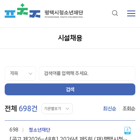
시설채용
전체
698건
최신순
조회순
시설채용
목록
698
청소년재단
시설채용
게시판
[공고 제2026-48호] 2026년 제5회 (재)평택시청소년재단 신규직원 채용 재공고(남자단기청소년쉼터 야간보호상담원, 육아휴직 대체)