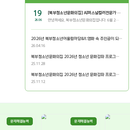
19
[북부청소년문화의집] AI퍼스널컬러전문가 진로활동 일정 변경 안내
안녕하세요, 북부청소년문화의집입니다. 6월 20일(토)에 예정되었던 AI 퍼스널컬러전문가 진로활동이 참가 인원 부족으로 인해 일정이 변경되어 내일 프로그램은 진행되지 않게 되었습니다. 갑작스러운 일정 변경으로 불편을 드려 죄송합니다. 추후 일정이 확정되는 대로 다시 공지드리겠습니다. 감사합니다. 문의 031-668-8682
26.06
2026년 북부청소년어울림마당&lt;영화 속 주인공이 되는 하루> 체험부스&공연팀 모집
26.04.16
북부청소년문화의집 2026년 청소년 문화강좌 프로그램 강사 합격자 발표
25.11.28
북부청소년문화의집 2026년 청소년 문화강좌 프로그램 강사 채용 공고
25.11.12
문제해결능력
문제해결능력