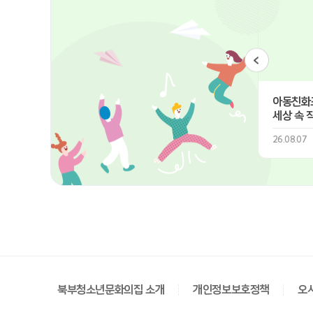
 청소년
청소년 성장 생활 운동
아동친화조
 국궁체험 [명궁]
쑥쑥 쏙쏙 점핑
세상 속 
퍼스널컬
24.05.02
26.08.07
북부청소년문화의집 소개
개인정보보호정책
오