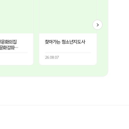
년문화의집
찾아가는 청소년지도사
아동친화도
 문화강좌
공모사업 [A
학교-
직업탐험대-
26.08.07
26.08.07
기'
무인자동차