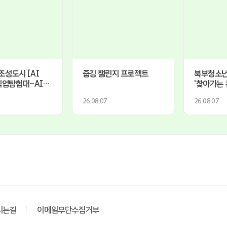
성도시 [AI
줍깅 챌린지 프로젝트
북부청소
직업탐험대-AI
'찾아가는
러]
서탄초등
26.08.07
26.08.07
오르골만들
시는길
이메일무단수집거부