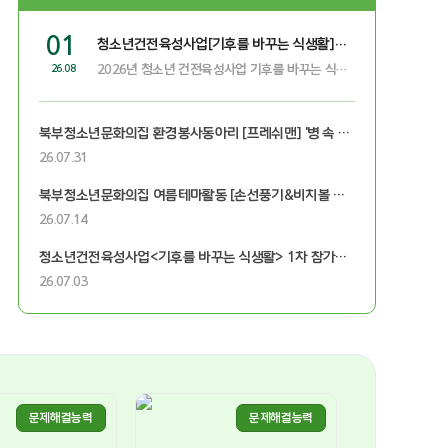
01
청소년건전육성사업[기후를 바꾸는 식생활] 2차 참가자 모집(중고등)
2026년 청소년 건전육성사업 기후를 바꾸는 식생활」 참여자 모집! 환경교육 전문가 조민주 작가님과 함께하는 특별한 식생활 이야기! 내가 먹는 음식이 지구를 지킬 수 있다는 사실, 알고 있나요? 기후위기와 식생활의 관계를 배우고, 친환경 식생활을 직접 체험하며, 맛있는 비건 요리 도 만들어 보는 시간 오늘의 한 끼가 지구의 내일을 바꿉니다! 환경도 배우고, 맛있는 요리도 만들며 기후를 바꾸는 식생활 에 함께해 보세요!
26.08
북부청소년문화의집 환경봉사동아리 [프레쉬맨] '병 속 작은 숲' 참가자 모집
26.07.31
북부청소년문화의집 여름테마활동 [손선풍기&비치볼 만들기] 참가자 모집
26.07.14
청소년건전육성사업<기후를 바꾸는 식생활> 1차 참가자 모집(초등)
26.07.03
문제해결능력
문제해결능력